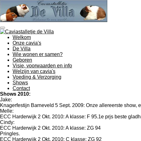
Ga
direct
naar
de
hoofdinhoud
Welkom
Onze cavia's
De Villa
Wie wonen er samen?
Geboren
Visie, voorwaarden en info
Welzijn van cavia's
Voeding & Verzorging
Shows
Contact
Shows 2010:
Jake:
Knagerfestijn Barneveld 5 Sept. 2009: Onze allereerste show, en
Melle:
ECC Harderwijk 2 Okt. 2010: A klasse: F 95.1e prjs beste gladha
Cindy:
ECC Harderwijk 2 Okt. 2010: A klasse: ZG 94
Pringles.
ECC Harderwijk 2 Okt. 2010: C klasse: ZG 92