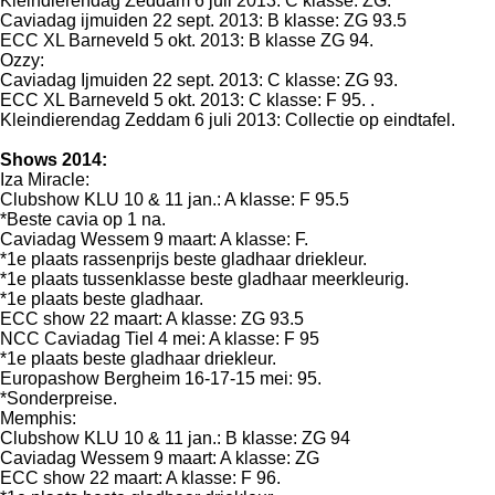
Kleindierendag Zeddam 6 juli 2013: C klasse: ZG.
Caviadag ijmuiden 22 sept. 2013: B klasse: ZG 93.5
ECC XL Barneveld 5 okt. 2013: B klasse ZG 94.
Ozzy:
Caviadag Ijmuiden 22 sept. 2013: C klasse: ZG 93.
ECC XL Barneveld 5 okt. 2013: C klasse: F 95. .
Kleindierendag Zeddam 6 juli 2013: Collectie op eindtafel.
Shows 2014:
Iza Miracle:
Clubshow KLU 10 & 11 jan.: A klasse: F 95.5
*Beste cavia op 1 na.
Caviadag Wessem 9 maart: A klasse: F.
*1e plaats rassenprijs beste gladhaar driekleur.
*1e plaats tussenklasse beste gladhaar meerkleurig.
*1e plaats beste gladhaar.
ECC show 22 maart: A klasse: ZG 93.5
NCC Caviadag Tiel 4 mei: A klasse: F 95
*1e plaats beste gladhaar driekleur.
Europashow Bergheim 16-17-15 mei: 95.
*Sonderpreise.
Memphis:
Clubshow KLU 10 & 11 jan.: B klasse: ZG 94
Caviadag Wessem 9 maart: A klasse: ZG
ECC show 22 maart: A klasse: F 96.