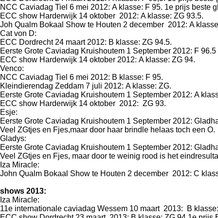
NCC Caviadag Tiel 6 mei 2012: A klasse: F 95. 1e prijs beste g
ECC show Harderwijk 14 oktober 2012: A klasse: ZG 93.5.
Joh Qualm Bokaal Show te Houten 2 december 2012: A klasse
Cat von D:
ECC Dordrecht 24 maart 2012: B klasse: ZG 94.5.
Eerste Grote Caviadag Kruishoutem 1 September 2012: F 96.5 B
ECC show Harderwijk 14 oktober 2012: A klasse: ZG 94.
Venco:
NCC Caviadag Tiel 6 mei 2012: B klasse: F 95.
Kleindierendag Zeddam 7 juli 2012: A klasse: ZG.
Eerste Grote Caviadag Kruishoutem 1 September 2012: A kla
ECC show Harderwijk 14 oktober 2012: ZG 93.
Esje:
Eerste Grote Caviadag Kruishoutem 1 September 2012: Gladhaa
Veel ZGtjes en Fjes,maar door haar brindle helaas toch een O.
Gladys:
Eerste Grote Caviadag Kruishoutem 1 September 2012: Gladhaa
Veel ZGtjes en Fjes, maar door te weinig rood is het eindresult
Iza Miracle:
John Qualm Bokaal Show te Houten 2 december 2012: C klass
shows 2013:
Iza Miracle:
11e internationale caviadag Wessem 10 maart 2
ECC show Dordrecht 23 maart 2013: B klasse: ZG 94.1e prijs B