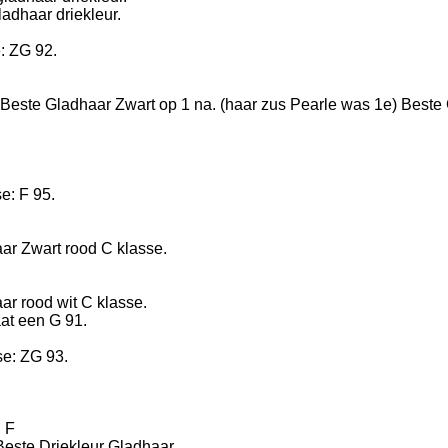
ladhaar driekleur.
: ZG 92.
este Gladhaar Zwart op 1 na. (haar zus Pearle was 1e) Beste 
sse: F 95.
r Zwart rood C klasse.
r rood wit C klasse.
aat een G 91.
e: ZG 93.
013: B klasse: F
este Driekleur Gladhaar.