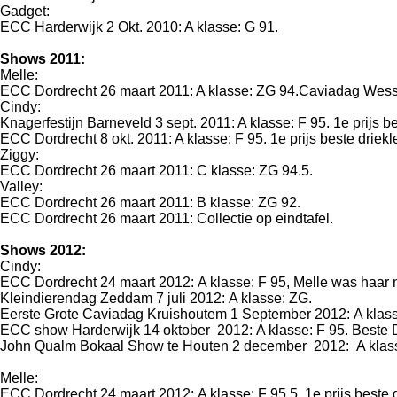
Gadget:
ECC Harderwijk 2 Okt. 2010: A klasse: G 91.
Shows 2011:
Melle:
ECC Dordrecht 26 maart 2011: A klasse: ZG 94.Caviadag Wes
Cindy:
Knagerfestijn Barneveld 3 sept. 2011: A klasse: F 95. 1e prijs b
ECC Dordrecht 8 okt. 2011: A klasse: F 95. 1e prijs beste driekl
Ziggy:
ECC Dordrecht 26 maart 2011: C klasse: ZG 94.5.
Valley:
ECC Dordrecht 26 maart 2011: B klasse: ZG 92.
ECC Dordrecht 26 maart 2011: Collectie op eindtafel.
Shows 2012:
Cindy:
ECC Dordrecht 24 maart 2012: A klasse: F 95, Melle was haar 
Kleindierendag Zeddam 7 juli 2012: A klasse: ZG.
Eerste Grote Caviadag Kruishoutem 1 September 2012: A klass
ECC show Harderwijk 14 oktober 2012: A klasse: F 95. Beste D
John Qualm Bokaal Show te Houten 2 december 2012: A klass
Melle:
ECC Dordrecht 24 maart 2012: A klasse: F 95,5. 1e prijs beste g