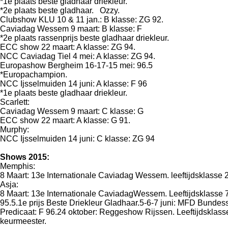
*1e plaats beste gladhaar driekleur.
*2e plaats beste gladhaar.
Ozzy.
Clubshow KLU 10 & 11 jan.: B klasse: ZG 92.
Caviadag Wessem 9 maart: B klasse: F
*2e plaats rassenprijs beste gladhaar driekleur.
ECC show 22 maart: A klasse: ZG 94.
NCC Caviadag Tiel 4 mei: A klasse: ZG 94.
Europashow Bergheim 16-17-15 mei: 96.5
*Europachampion.
NCC Ijsselmuiden 14 juni: A klasse: F 96
*1e plaats beste gladhaar driekleur.
Scarlett:
Caviadag Wessem 9 maart: C klasse: G
ECC show 22 maart: A klasse: G 91.
Murphy:
NCC Ijsselmuiden 14 juni: C klasse: ZG 94
Shows 2015:
Memphis:
8 Maart: 13e Internationale Caviadag Wessem. leeftijdsklasse 2
Asja:
8 Maart: 13e Internationale CaviadagWessem. Leeftijdsklasse 7
95.5.1e prijs Beste Driekleur Gladhaar.5-6-7 juni:
MFD Bundessch
Predicaat: F 96.24 oktober:
Reggeshow Rijssen. Leeftijdsklasse 
keurmeester.